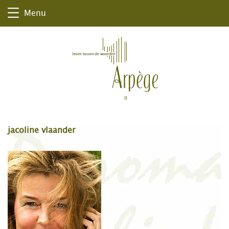
Menu
jacoline vlaander