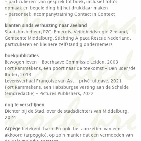
- particulieren: van gesprek tot boek, inclusief foto's,
opmaak en begeleiding bij het drukklaar maken
- personeel: incompanytraining Contact in Context
klanten sinds verhuizing naar Zeeland
Staatsbosbeheer, PZC, Emergis, Veiligheidsregio Zeeland,
Gemeente Middelburg, Stichting Alpaca Rescue Nederland,
particulieren en kleinere zelfstandig ondernemers
boekpublicaties
Bewogen leven - Boerhaave Commissie Leiden, 2003
Fort Rammekens, een poort naar de toekomst - Den Boer/de
Ruiter, 2013
Levensverhaal Françoise van Ast - privé-uitgave, 2021
Fort Rammekens, een Habsburgse vesting aan de Schelde
(eindredactie) – Pictures Publishers, 2022
nog te verschijnen
Dichter bij de Stad, over de stadsdichters van Middelburg,
2024
Arpège
betekent: harp. En ook: het aanzetten van een
akkoord (arpeggio), op zo'n manier dat een vermoeden van